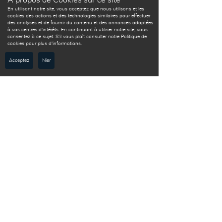
A propos de Cookies sur ce site
En utilisant notre site, vous acceptez que nous utilisons et les
cookies des actions et des technologies similaires pour effectuer
des analyses et de fournir du contenu et des annonces adaptées
à vos centres d'intérêts. En continuant à utiliser notre site, vous
consentez à ce sujet. S'il vous plaît consulter notre Politique de
cookies pour plus d'informations.
Acceptez
Nier
Gîtes
C'est ici